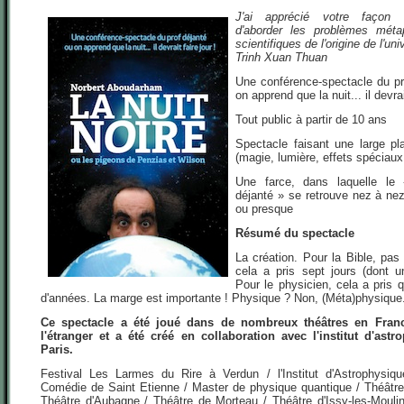
J'ai apprécié votre façon 
d'aborder les problèmes méta
scientifiques de l'origine de l'uni
Trinh Xuan Thuan
Une conférence-spectacle du pr
on apprend que la nuit... il devrai
Tout public à partir de 10 ans
Spectacle faisant une large pl
(magie, lumière, effets spéciaux.
Une farce, dans laquelle le 
déjanté » se retrouve nez à nez
ou presque
Résumé du spectacle
La création. Pour la Bible, pas
cela a pris sept jours (dont 
Pour le physicien, cela a pris q
d'années. La marge est importante ! Physique ? Non, (Méta)physique
Ce spectacle a été joué dans de nombreux théâtres en Fra
l'étranger et a été créé en collaboration avec l'institut d'ast
Paris.
Festival Les Larmes du Rire à Verdun / l'Institut d'Astrophysiq
Comédie de Saint Etienne / Master de physique quantique / Théâtr
Théâtre d'Aubagne / Théâtre de Morteau / Théâtre d'Issy-les-Mouli