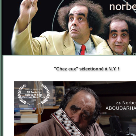
"Chez eux" sélectionné à N.Y. !