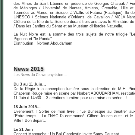
des Mines de Saint Etienne en présence de Georges Charpak / Fe
de Méninges / Université de Nantes, Amiens, Grenoble, Lille et 
Tournées au Maroc, en Suisse, à Wallis et Futuna (Pacifique), Ile de
UNESCO / Scènes Nationale d'Orléans, de Cavaillon / MCLA Nan
Clôture de la fête de la Science durant trois ans avec le Ministère d
/ Dans les Jardins du Sénat et au Muséum d'Histoire Naturelle.
La Nuit Noire est la somme des trois sujets de notre trilogie "L
Pigeons et "le Panda".
Distribution : Norbert Aboudarham
News 2015
Les News du Clown-physicien ...
Du 3 au 11 Juin…
De la Régie à la conception lumière sous la direction de M.H. Pi
Chaperon Rouge mise en scène par Norbert ABOUDARHAM, restitutio
11 Juin à 14h30… 3 créations lumière pour une mise en scène…!
18 Juin 2015…
Evènement ! Sortie de mon livre : "Le Burlesque au théâtre" au
l'Entre-temps… La FNAC l'a commandé, Gilbert Jeunes aussi et le 
Ville ! Bon départ…
Le 21 Juin
Concert Manouche : Un Bal Clandestin invite Samy Daussat